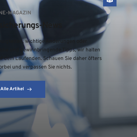
NE-MAGAZIN
sicherungs-News
uigkeiten, wichtige Änderungen oder 
iche und gewinnbringende Tipps, wir halten 
uf dem Laufenden. Schauen Sie daher öfters 
orbei und verpassen Sie nichts.
Alle Artikel