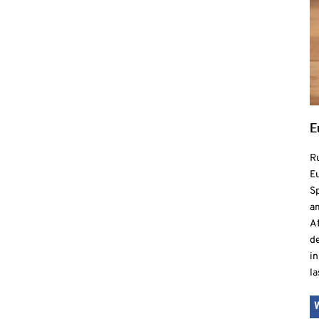
E
R
Eu
S
a
At
de
in
la