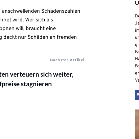
U
von anschwellenden Schadenszahlen
De
net wird. Wer sich als
Ja
pnen will, braucht eine
i
ng deckt nur Schäden an fremden
u
gi
F
H
Nächster Artikel
Fa
en verteuern sich weiter,
e
V
preise stagnieren