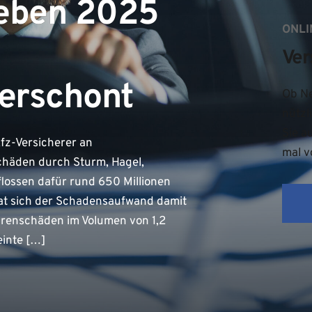
ieben 2025
ONLI
Ver
erschont
Ob Ne
nützl
Sie a
fz-Versicherer an
mal v
chäden durch Sturm, Hagel,
lossen dafür rund 650 Millionen
 hat sich der Schadensaufwand damit
hrenschäden im Volumen von 1,2
einte […]