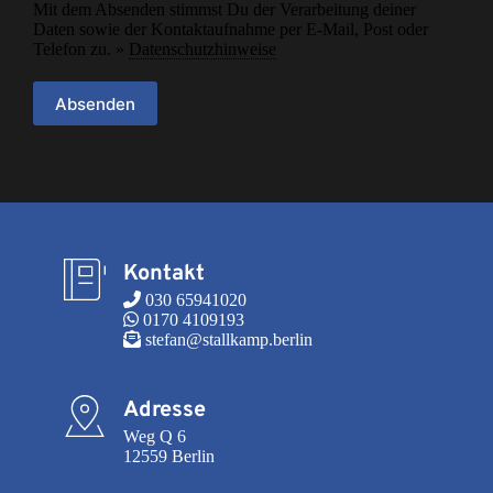
Mit dem Absenden stimmst Du der Verarbeitung deiner
Daten sowie der Kontaktaufnahme per E-Mail, Post oder
Telefon zu. »
Datenschutzhinweise
Absenden
Kontakt
 030 65941020
 0170 4109193
 stefan@stallkamp.berlin
Adresse
Weg Q 6

12559 Berlin