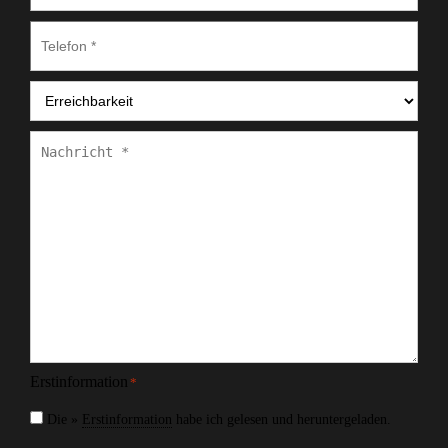
Telefon
*
Erreichbarkeit
*
Nachricht
*
Erstinformation
*
Die »
Erstinformation
habe ich gelesen und heruntergeladen.