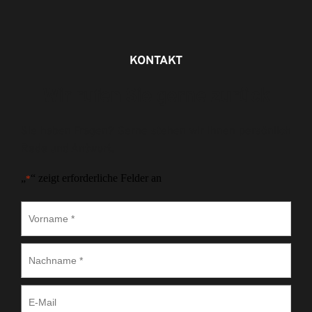
KONTAKT
Wir rufen Sie gerne zurück
Sie haben Fragen? Gerne stehen wir Ihnen persönlich 
Rede und Antwort.
„
“ zeigt erforderliche Felder an
*
Vorname
*
Nachname
*
E-
Mail