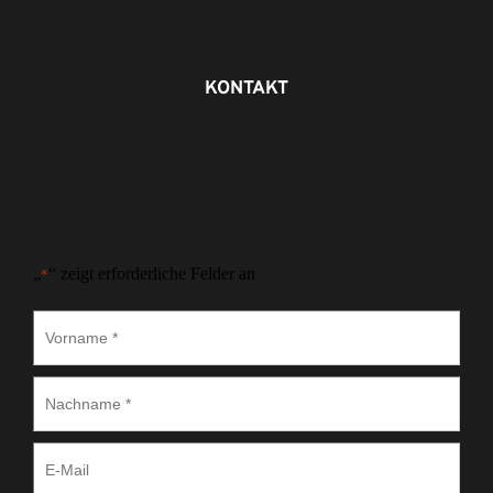
KONTAKT
Wir rufen Sie gerne zurück
Sie haben Fragen? Gerne stehen wir Ihnen persönlich 
Rede und Antwort.
„
“ zeigt erforderliche Felder an
*
Vorname
*
Nachname
*
E-
Mail