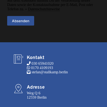
Mit dem Absenden stimmst Du der Verarbeitung deiner
Daten sowie der Kontaktaufnahme per E-Mail, Post oder
Telefon zu. »
Datenschutzhinweise
Absenden
Kontakt
 030 65941020
 0170 4109193
 stefan@stallkamp.berlin
Adresse
Weg Q 6

12559 Berlin