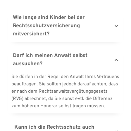
Wie lange sind Kinder bei der 
Rechtsschutzversicherung 
mitversichert?
Kinder sind über den Familienrechtsschutz solange 
mitversichert, wie sie sich in ihrer Schul- oder 
Darf ich meinen Anwalt selbst 
Berufsausbildung befinden. Das bedeutet, dass 
aussuchen?
auch volljährige Kinder und Studenten prinzipiell 
mitversichert sind.
Sie dürfen in der Regel den Anwalt Ihres Vertrauens 
beauftragen. Sie sollten jedoch darauf achten, dass 
er nach dem Rechtsanwaltsvergütungsgesetz 
(RVG) abrechnet, da Sie sonst evtl. die Differenz 
zum höheren Honorar selbst tragen müssen.
 Kann ich die Rechtsschutz auch 