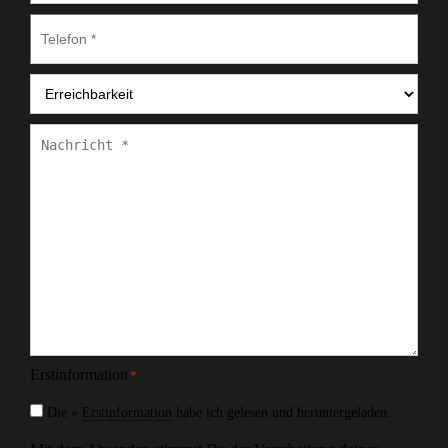
Telefon
*
Erreichbarkeit
*
Nachricht
*
Erstinformation
*
Die »
Erstinformation
habe ich gelesen und heruntergeladen.