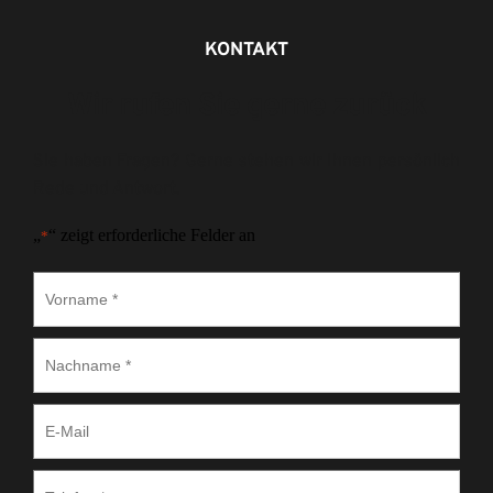
KONTAKT
Wir rufen Sie gerne zurück
Sie haben Fragen? Gerne stehen wir Ihnen persönlich 
Rede und Antwort.
„
“ zeigt erforderliche Felder an
*
Vorname
*
Nachname
*
E-
Mail
Telefon
*