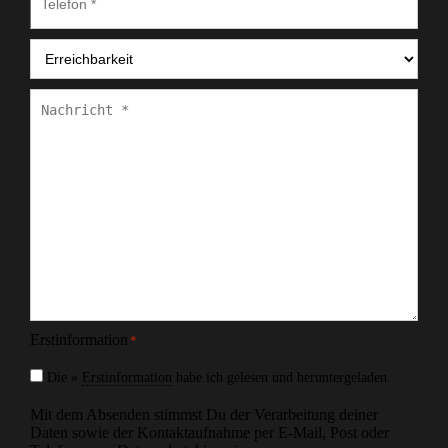
Erreichbarkeit
*
Nachricht
*
Erstinformation
*
Die »
Erstinformation
habe ich gelesen und heruntergeladen.
Mit dem Absenden stimmst Du der Verarbeitung deiner
Daten sowie der Kontaktaufnahme per E-Mail, Post oder